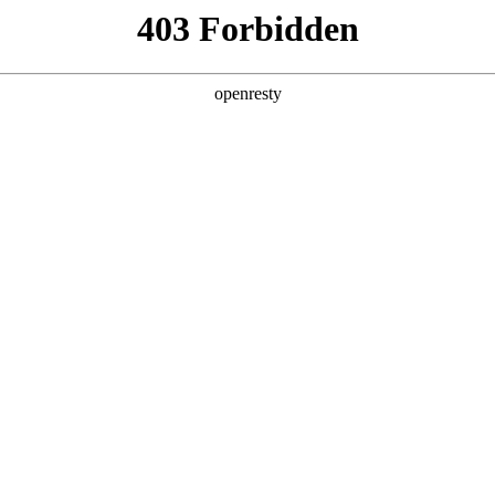
产品及服务
行业解决方案
合作伙伴
投资者关系
NO钱包数码再获“最佳雇主奖”
在广州成功举行，NO钱包数码凭借在数字化战略下，以人为本的人才培养